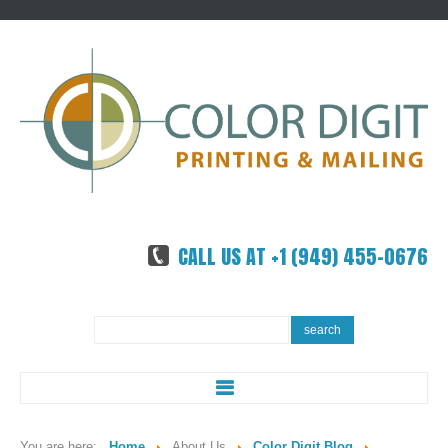
CALL US AT +1 (949) 455-0676
Search
search
...
ABOUT US
You are here:
Home
About Us
Color Digit Blog