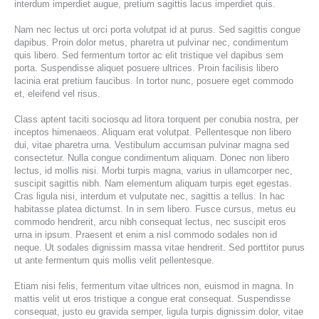
interdum imperdiet augue, pretium sagittis lacus imperdiet quis.
GUIDE & FAQS
Nam nec lectus ut orci porta volutpat id at purus. Sed sagittis congue
dapibus. Proin dolor metus, pharetra ut pulvinar nec, condimentum
quis libero. Sed fermentum tortor ac elit tristique vel dapibus sem
porta. Suspendisse aliquet posuere ultrices. Proin facilisis libero
lacinia erat pretium faucibus. In tortor nunc, posuere eget commodo
FILE UPLOAD
et, eleifend vel risus.
Class aptent taciti sociosqu ad litora torquent per conubia nostra, per
inceptos himenaeos. Aliquam erat volutpat. Pellentesque non libero
CONTACTS
dui, vitae pharetra urna. Vestibulum accumsan pulvinar magna sed
consectetur. Nulla congue condimentum aliquam. Donec non libero
lectus, id mollis nisi. Morbi turpis magna, varius in ullamcorper nec,
suscipit sagittis nibh. Nam elementum aliquam turpis eget egestas.
Cras ligula nisi, interdum et vulputate nec, sagittis a tellus. In hac
habitasse platea dictumst. In in sem libero. Fusce cursus, metus eu
commodo hendrerit, arcu nibh consequat lectus, nec suscipit eros
urna in ipsum. Praesent et enim a nisl commodo sodales non id
neque. Ut sodales dignissim massa vitae hendrerit. Sed porttitor purus
ut ante fermentum quis mollis velit pellentesque.
Etiam nisi felis, fermentum vitae ultrices non, euismod in magna. In
mattis velit ut eros tristique a congue erat consequat. Suspendisse
consequat, justo eu gravida semper, ligula turpis dignissim dolor, vitae