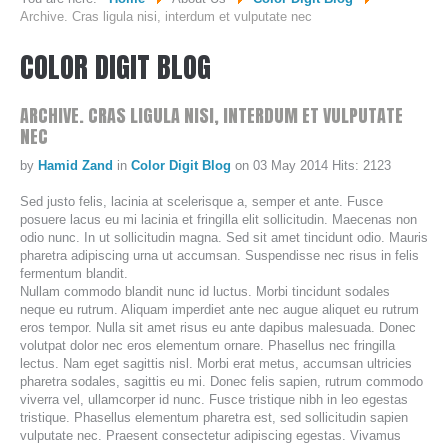
Archive. Cras ligula nisi, interdum et vulputate nec
WHO WE ARE...
COLOR
DIGIT
BLOG
MISSION STATEMENT...
ARCHIVE.
CRAS
LIGULA
NISI,
INTERDUM
ET
VULPUTATE
OUR EQUIPMENT...
NEC
COLOR DIGIT BLOG
by
Hamid Zand
in
Color Digit Blog
on 03 May 2014
Hits: 2123
SERVICES
Sed justo felis, lacinia at scelerisque a, semper et ante. Fusce
posuere lacus eu mi lacinia et fringilla elit sollicitudin. Maecenas non
odio nunc. In ut sollicitudin magna. Sed sit amet tincidunt odio. Mauris
pharetra adipiscing urna ut accumsan. Suspendisse nec risus in felis
SHEETFED OFFSET PRINTING
fermentum blandit.
Nullam commodo blandit nunc id luctus. Morbi tincidunt sodales
DIGITAL ON-DEMAND PRINTING
neque eu rutrum. Aliquam imperdiet ante nec augue aliquet eu rutrum
PRE CONVERTED ENVELOPES PRINTING
eros tempor. Nulla sit amet risus eu ante dapibus malesuada. Donec
volutpat dolor nec eros elementum ornare. Phasellus nec fringilla
DIRECT MAILING & FULFILLMENT
lectus. Nam eget sagittis nisl. Morbi erat metus, accumsan ultricies
pharetra sodales, sagittis eu mi. Donec felis sapien, rutrum commodo
viverra vel, ullamcorper id nunc. Fusce tristique nibh in leo egestas
REQUEST A QUOTE
tristique. Phasellus elementum pharetra est, sed sollicitudin sapien
vulputate nec. Praesent consectetur adipiscing egestas. Vivamus